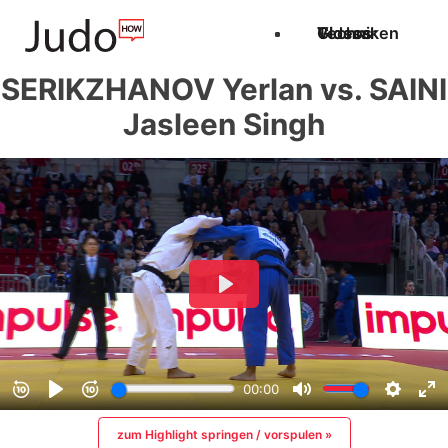
Techniken
Videos
Glossar
SERIKZHANOV Yerlan vs. SAINI
Jasleen Singh
zum Highlight springen / vorspulen »