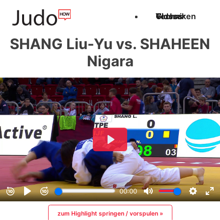
Techniken
Videos
Glossar
SHANG Liu-Yu vs. SHAHEEN
Nigara
zum Highlight springen / vorspulen »