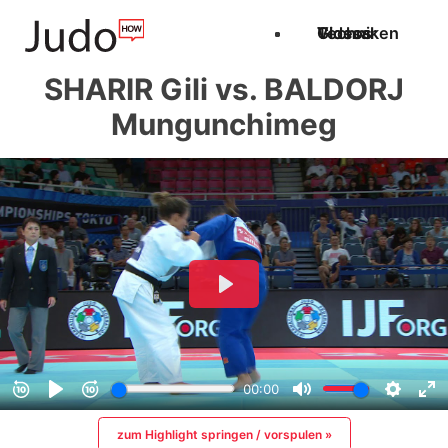
Techniken
Videos
Glossar
SHARIR Gili vs. BALDORJ
Mungunchimeg
zum Highlight springen / vorspulen »