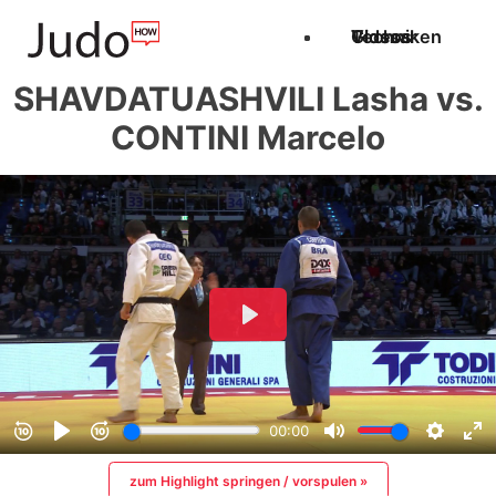
Techniken
Videos
Glossar
SHAVDATUASHVILI Lasha vs.
CONTINI Marcelo
zum Highlight springen / vorspulen »