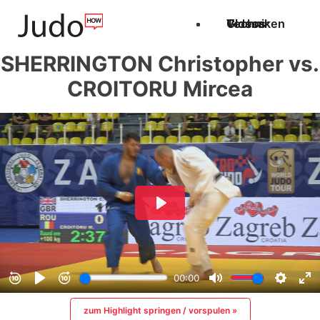
Techniken
Videos
Glossar
SHERRINGTON Christopher vs.
CROITORU Mircea
zum Highlight springen / vorspulen »