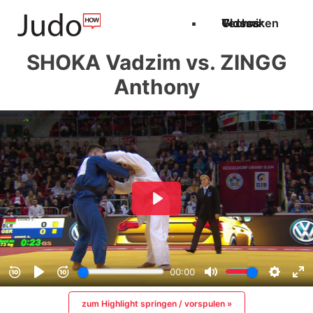
Techniken
Videos
Glossar
SHOKA Vadzim vs. ZINGG
Anthony
zum Highlight springen / vorspulen »