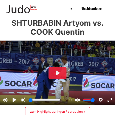
Techniken
Videos
Glossar
SHTURBABIN Artyom vs.
COOK Quentin
zum Highlight springen / vorspulen »