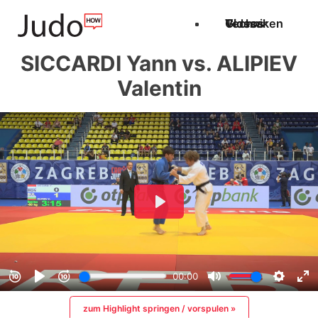
Techniken
Videos
Glossar
SICCARDI Yann vs. ALIPIEV
Valentin
zum Highlight springen / vorspulen »