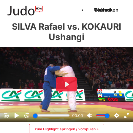
Techniken
Videos
Glossar
SILVA Rafael vs. KOKAURI
Ushangi
zum Highlight springen / vorspulen »