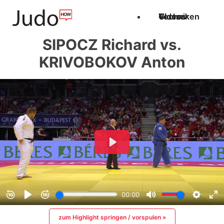
Techniken
Videos
Glossar
SIPOCZ Richard vs.
KRIVOBOKOV Anton
zum Highlight springen / vorspulen »