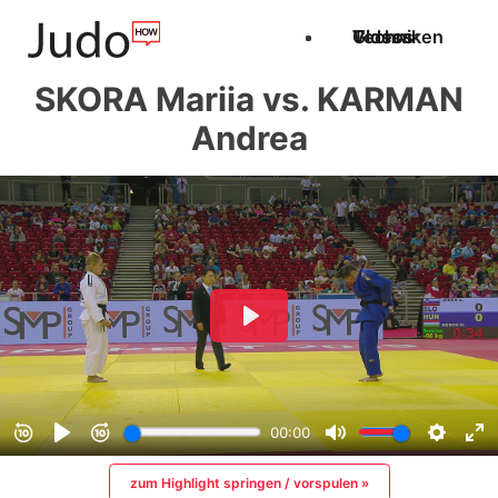
Techniken
Videos
Glossar
SKORA Mariia vs. KARMAN
Andrea
zum Highlight springen / vorspulen »