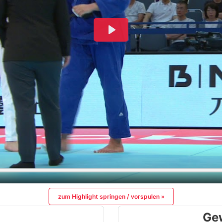
zum Highlight springen / vorspulen »
Ge