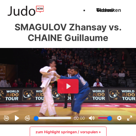
Techniken
Videos
Glossar
SMAGULOV Zhansay vs.
CHAINE Guillaume
zum Highlight springen / vorspulen »