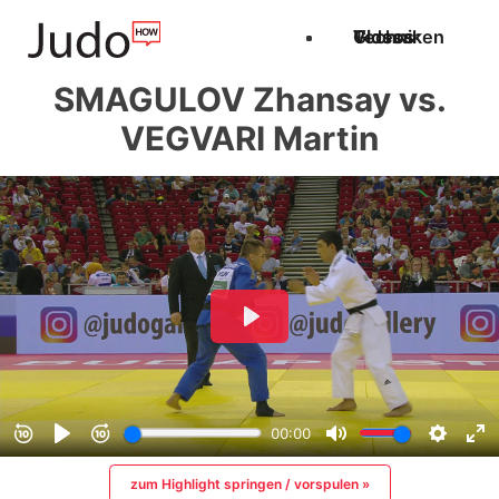
Techniken
Videos
Glossar
SMAGULOV Zhansay vs.
VEGVARI Martin
zum Highlight springen / vorspulen »