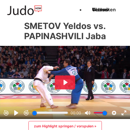
Techniken
Videos
Glossar
SMETOV Yeldos vs.
PAPINASHVILI Jaba
zum Highlight springen / vorspulen »