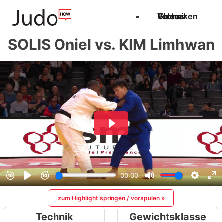
Techniken
Videos
Glossar
SOLIS Oniel vs. KIM Limhwan
zum Highlight springen / vorspulen »
Technik
Gewichtsklasse