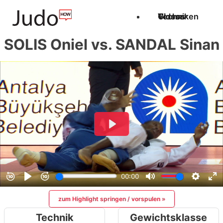
Techniken
Videos
Glossar
SOLIS Oniel vs. SANDAL Sinan
zum Highlight springen / vorspulen »
Technik
Gewichtsklasse