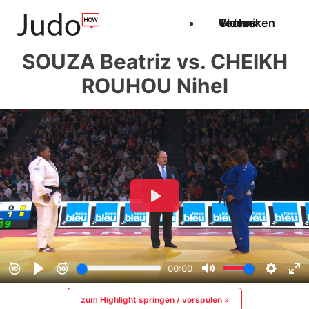
Techniken
Videos
Glossar
SOUZA Beatriz vs. CHEIKH
ROUHOU Nihel
zum Highlight springen / vorspulen »