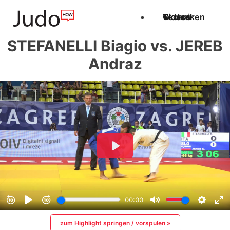
Techniken
Videos
Glossar
STEFANELLI Biagio vs. JEREB
Andraz
zum Highlight springen / vorspulen »