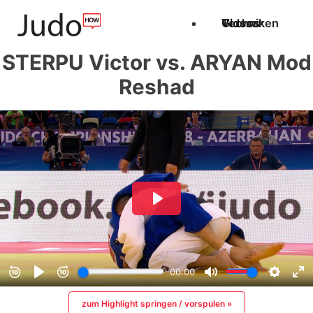
Techniken
Videos
Glossar
STERPU Victor vs. ARYAN Mod
Reshad
zum Highlight springen / vorspulen »