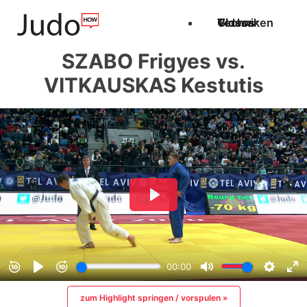
Techniken
Videos
Glossar
SZABO Frigyes vs.
VITKAUSKAS Kestutis
zum Highlight springen / vorspulen »