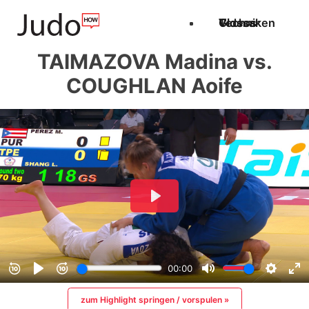
Techniken
Videos
Glossar
TAIMAZOVA Madina vs.
COUGHLAN Aoife
zum Highlight springen / vorspulen »