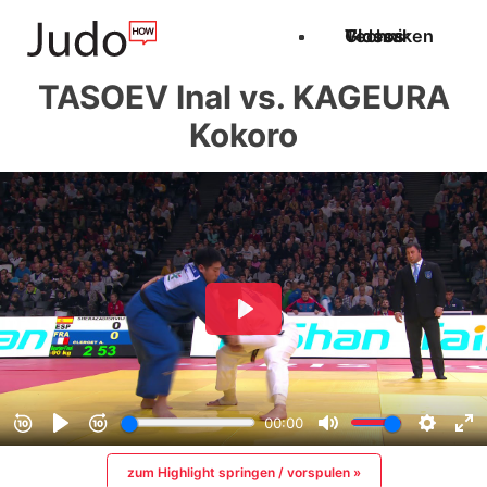
Techniken
Videos
Glossar
TASOEV Inal vs. KAGEURA
Kokoro
zum Highlight springen / vorspulen »