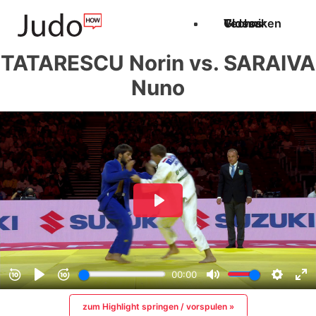
Techniken
Videos
Glossar
TATARESCU Norin vs. SARAIVA
Nuno
zum Highlight springen / vorspulen »