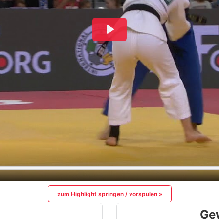
zum Highlight springen / vorspulen »
Ge