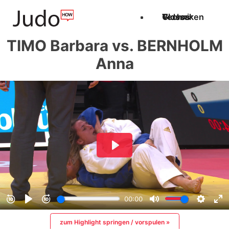
Techniken
Videos
Glossar
TIMO Barbara vs. BERNHOLM
Anna
zum Highlight springen / vorspulen »