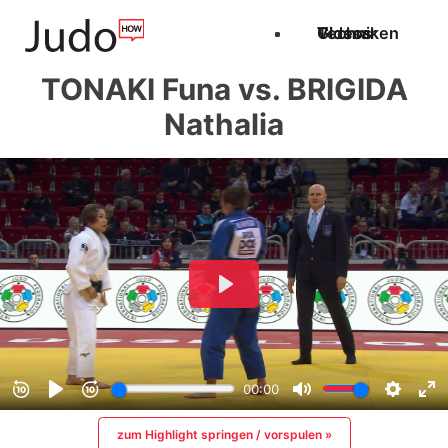
Techniken
Videos
Glossar
TONAKI Funa vs. BRIGIDA
Nathalia
zum Highlight springen / vorspulen »