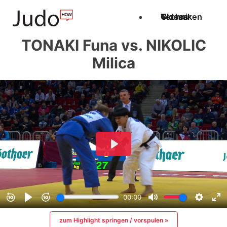
Techniken
Videos
Glossar
TONAKI Funa vs. NIKOLIC
Milica
zum Highlight springen / vorspulen »