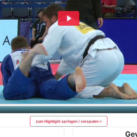
zum Highlight springen / vorspulen »
Ge