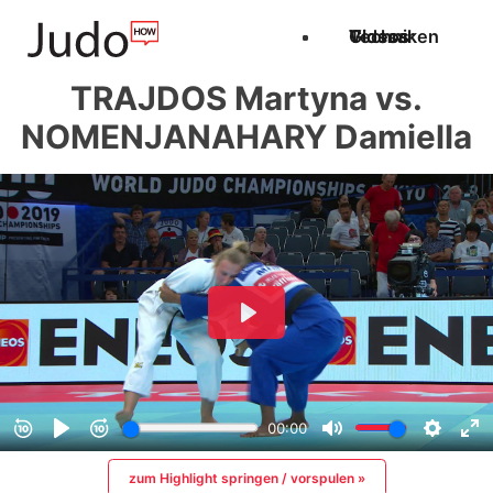
Techniken
Videos
Glossar
TRAJDOS Martyna vs.
NOMENJANAHARY Damiella
zum Highlight springen / vorspulen »