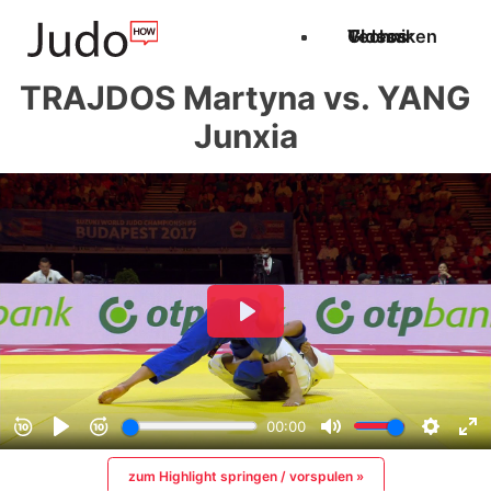
Techniken
Videos
Glossar
TRAJDOS Martyna vs. YANG
Junxia
zum Highlight springen / vorspulen »