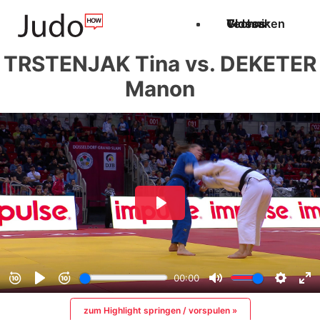
Techniken
Videos
Glossar
TRSTENJAK Tina vs. DEKETER
Manon
zum Highlight springen / vorspulen »