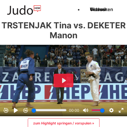
Techniken
Videos
Glossar
TRSTENJAK Tina vs. DEKETER
Manon
zum Highlight springen / vorspulen »