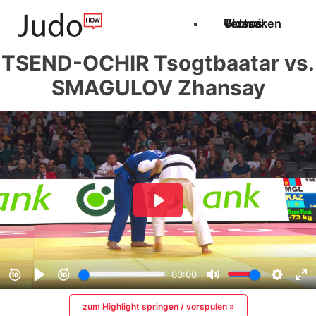
Techniken
Videos
Glossar
TSEND-OCHIR Tsogtbaatar vs.
SMAGULOV Zhansay
zum Highlight springen / vorspulen »