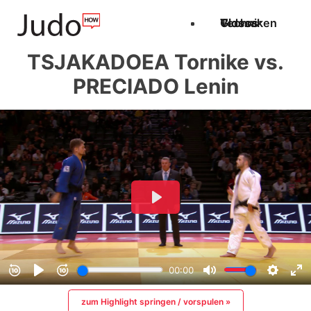
Techniken
Videos
Glossar
TSJAKADOEA Tornike vs.
PRECIADO Lenin
zum Highlight springen / vorspulen »