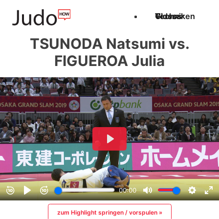
Techniken
Videos
Glossar
TSUNODA Natsumi vs.
FIGUEROA Julia
zum Highlight springen / vorspulen »