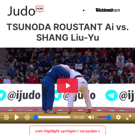
Techniken
Videos
Glossar
TSUNODA ROUSTANT Ai vs.
SHANG Liu-Yu
zum Highlight springen / vorspulen »