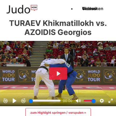
Techniken
Videos
Glossar
TURAEV Khikmatillokh vs.
AZOIDIS Georgios
zum Highlight springen / vorspulen »