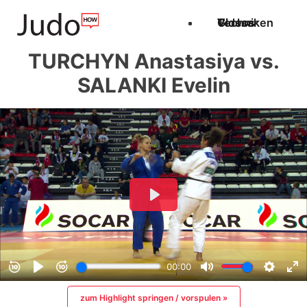
Techniken
Videos
Glossar
TURCHYN Anastasiya vs.
SALANKI Evelin
zum Highlight springen / vorspulen »