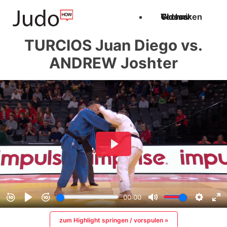
Techniken
Videos
Glossar
TURCIOS Juan Diego vs.
ANDREW Joshter
zum Highlight springen / vorspulen »