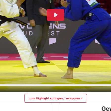
zum Highlight springen / vorspulen »
Ge