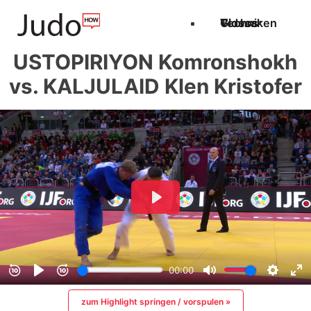
Techniken
Videos
Glossar
USTOPIRIYON Komronshokh
vs. KALJULAID Klen Kristofer
zum Highlight springen / vorspulen »