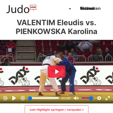
Techniken
Videos
Glossar
VALENTIM Eleudis vs.
PIENKOWSKA Karolina
zum Highlight springen / vorspulen »