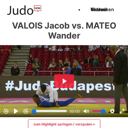
Techniken
Videos
Glossar
VALOIS Jacob vs. MATEO
Wander
zum Highlight springen / vorspulen »