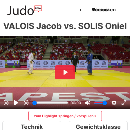
Techniken
Videos
Glossar
VALOIS Jacob vs. SOLIS Oniel
zum Highlight springen / vorspulen »
Technik
Gewichtsklasse