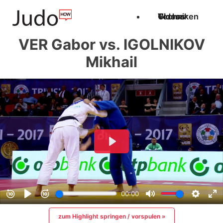
Techniken
Videos
Glossar
VER Gabor vs. IGOLNIKOV
Mikhail
zum Highlight springen / vorspulen »