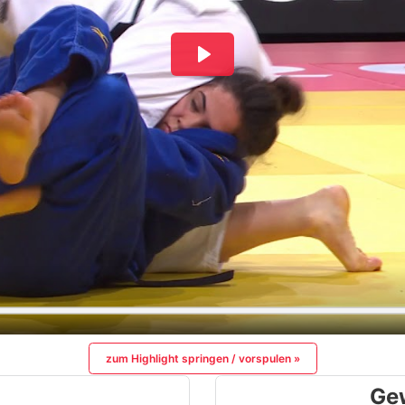
zum Highlight springen / vorspulen »
Ge