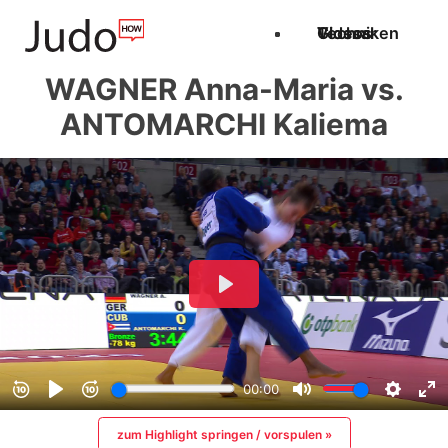
Techniken
Videos
Glossar
WAGNER Anna-Maria vs.
ANTOMARCHI Kaliema
zum Highlight springen / vorspulen »