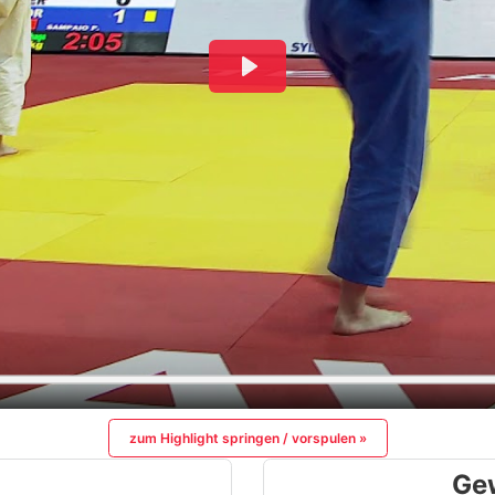
zum Highlight springen / vorspulen »
Ge