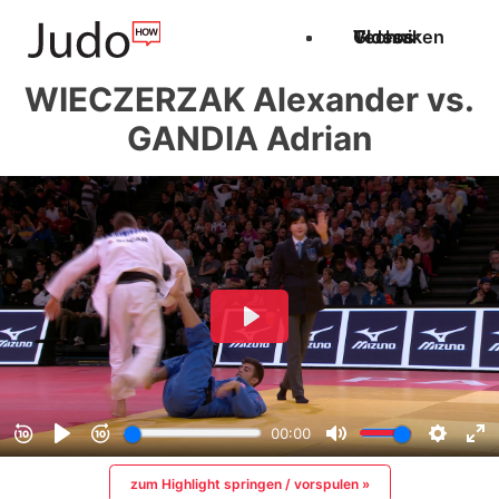
Techniken
Videos
Glossar
WIECZERZAK Alexander vs.
GANDIA Adrian
zum Highlight springen / vorspulen »